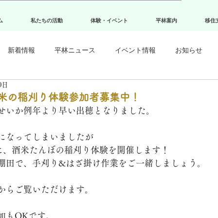
ム
私たちの活動
体験・イベント
平林案内
移住
新着情報
平林ニュース
イベント情報
お知らせ
0日
米の稲刈り体験参加者募集中！
せいか例年より早い出穂となりました。
になってしまいましたが
）に、酒米たんぼの稲刈り体験を開催します！
棚田で、手刈り&はざ掛け
作業をご一緒しましょう。
からご覧いただけます。
加もOKです。