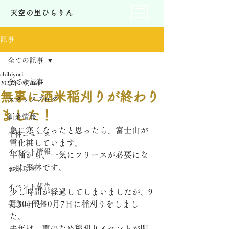
天空の里ひらりん
記事
全ての記事
chibiyori
全ての記事
2023年10月16日
無事に酒米稲刈りが終わり
スタッフブログ
ました！
新着情報
急に寒くなったと思ったら、富士山が
平林ニュース
雪化粧しています。
イベント情報
半袖から、一気にフリースが必要にな
った平林です。
お知らせ
イベント報告
少し時間が経過してしまいましたが、9
美食 in 平林
月30日と10月7日に稲刈りをしまし
た。
去年は、雨のため稲刈りイベントが開