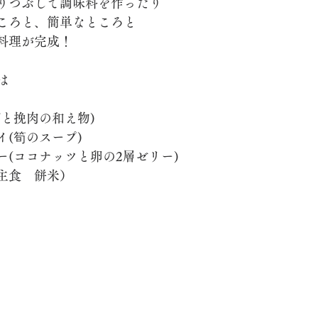
りつぶして調味料を作ったり
ころと、簡単なところと
料理が完成！
は
ブと挽肉の和え物)
イ(筍のスープ)
ー(ココナッツと卵の2層ゼリー)
主食　餅米）