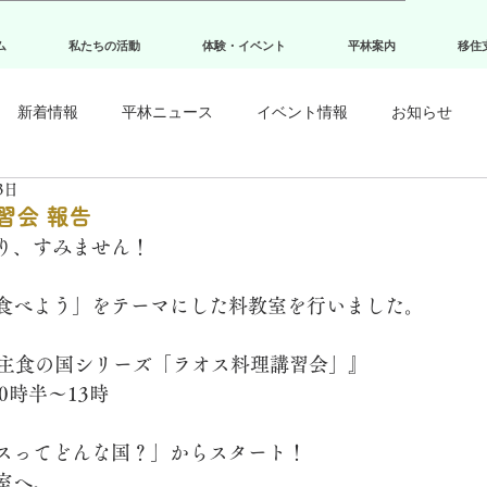
ム
私たちの活動
体験・イベント
平林案内
移住
新着情報
平林ニュース
イベント情報
お知らせ
3日
習会 報告
り、すみません！
食べよう」をテーマにした料教室を行いました。
米が主食の国シリーズ「ラオス料理講習会」』
0時半〜13時
スってどんな国？」からスタート！
室へ。