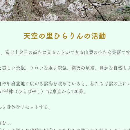
天空の里ひらりんの活動
トル、富士山を目の高さに見ることができる山梨の小さな集落で
た美しい景観、きれいな水と空気、満天の星空、豊かな自然と
日や甲府盆地に広がる雲海を眺めていると、私たちは雲の上に
“平林（ひらばやし）”は東京から120分。
心と身体をリセットする、
育む…