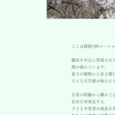
ここは海抜700メー
棚田を中心に形成され
間が流れています。
富士の裾野から昇る朝
そんな天空感が味わえる
日常の喧騒から離れて
自分を再発見する、
子どもや若者の成長を