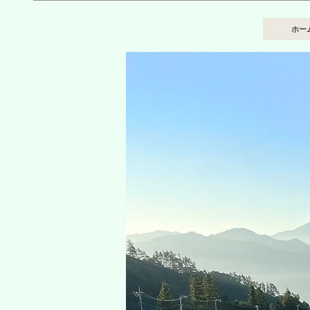
天空の里ひらりん
ホー