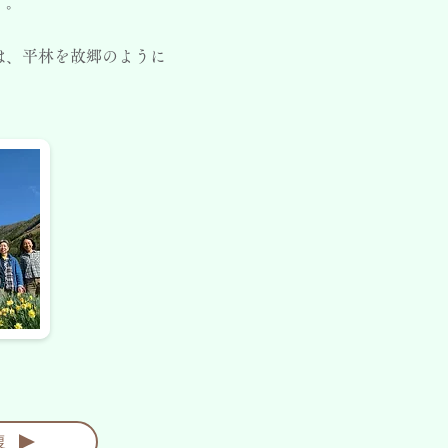
す。
は、平林を故郷のように
復