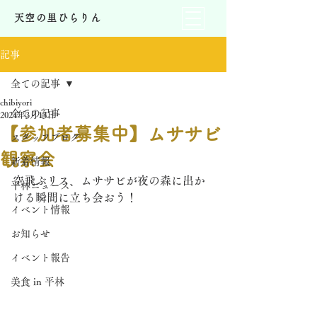
天空の里ひらりん
記事
全ての記事
chibiyori
全ての記事
2024年3月13日
【参加者募集中】ムササビ
スタッフブログ
観察会
新着情報
空飛ぶリス、ムササビが夜の森に出か
平林ニュース
ける瞬間に立ち会おう！
イベント情報
お知らせ
イベント報告
美食 in 平林