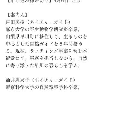
【申し込み締め切り】4月6日（土）
【案内人】
戸田美樹（ネイチャーガイド）
麻布大学の野生動物学研究室卒業。
山梨県早川町に移住して、生きものを
中心とした自然ガイドを５年間務め
る。現在、ラフティング事業を営む本
流堂にて、事務を担当しながら、自然
に寄り添った早川の暮らしを学ぶ。
涌井麻友子（ネイチャーガイド）
帝京科学大学の自然環境学科卒業。
大学時代からニホンザルの調査•研究を
続け、その経験を活かして早川町にて
自然ガイドを５年間務める。現在、生
きものの魅力を伝えるためのグッズを
制作販売するくぅすけ工房を運営。