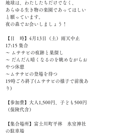
地球は、わたしたちだけでなく、
あらゆる生き物の楽園であってほしい
と願っています。
夜の森でお会いしましょう！
【日　時】4月13日（土）雨天中止
17:15 集合
〜 ムササビの痕跡と巣探し
〜 だんだん暗くなるのを眺めながらお
やつ休憩
〜ムササビの登場を待つ
19時ごろ終了(ムササビの様子で前後あ
り)
【参加費】大人1,500円、子ども500円
（保険代含）
【集合場所】富士川町平林　氷室神社
の駐車場