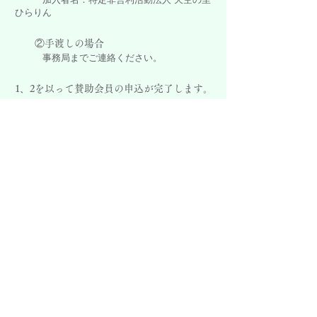
ひらりん
②手渡しの場合
事務局までご連絡ください。
1、2を以って賛助会員の申込が完了します。
郵送での申し込みも受付けておりますのでお
気軽にお問い合わせください。
賛助会員登録フォーム
●寄付
年間を通じて活動の財源となる皆様から
の貴重なご寄付を受け付けております。
下記口座にお振込みいただくか、会員を